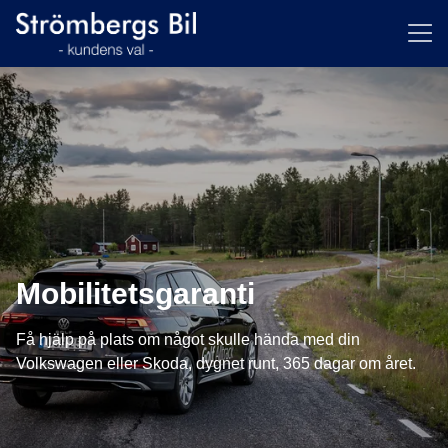
ill huvudinnehållet
Mobilitetsgaranti
Få hjälp på plats om något skulle hända med din
Volkswagen eller Skoda, dygnet runt, 365 dagar om året.