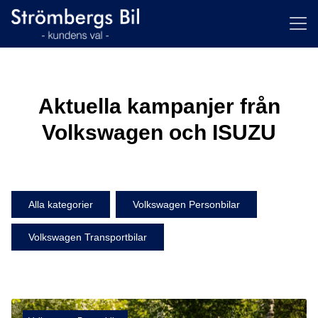
ill huvudinnehållet
Aktuella kampanjer från
Volkswagen och ISUZU
Alla kategorier
Volkswagen Personbilar
Volkswagen Transportbilar