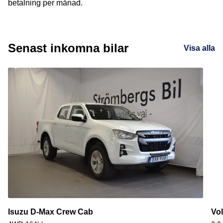
betalning per månad.
Senast inkomna bilar
Visa alla
Isuzu D-Max Crew Cab
Vo