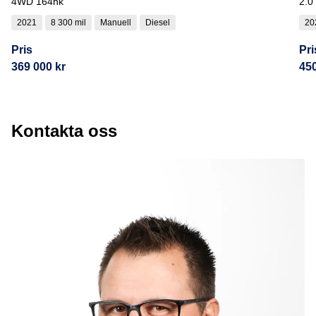
4WD 164hk
2.0
2021
8 300 mil
Manuell
Diesel
20
Pris
Pri
369 000 kr
450
Kontakta oss